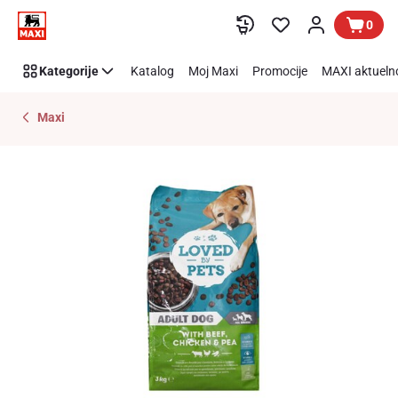
Preskoči link
0
Kategorije
Katalog
Moj Maxi
Promocije
MAXI aktueln
Maxi