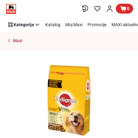
Preskoči link
0
Kategorije
Katalog
Moj Maxi
Promocije
MAXI aktueln
Maxi