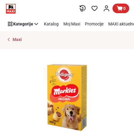
Preskoči link
0
Kategorije
Katalog
Moj Maxi
Promocije
MAXI aktueln
Maxi