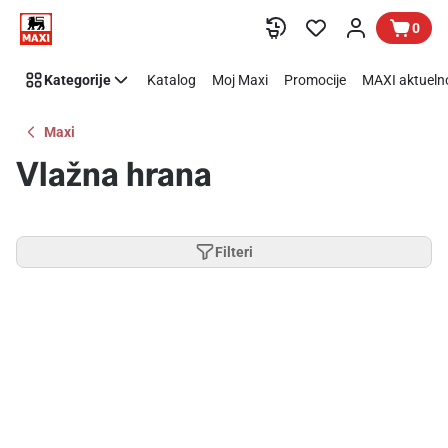
Preskoči link
0
Kategorije
Katalog
Moj Maxi
Promocije
MAXI aktueln
Maxi
Vlažna hrana
Filteri