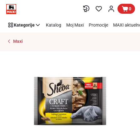
Preskoči link
0
Kategorije
Katalog
Moj Maxi
Promocije
MAXI aktueln
Maxi