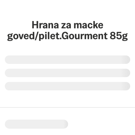
Hrana za macke
goved/pilet.Gourment 85g