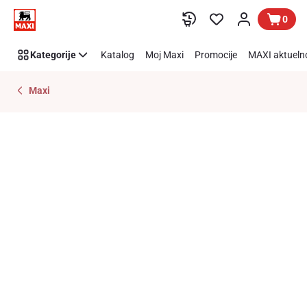
Preskoči link
0
Kategorije
Katalog
Moj Maxi
Promocije
MAXI aktueln
Maxi