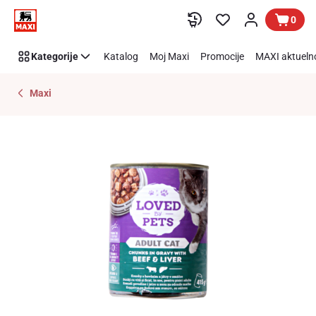
Preskoči link
0
Kategorije
Katalog
Moj Maxi
Promocije
MAXI aktueln
Maxi