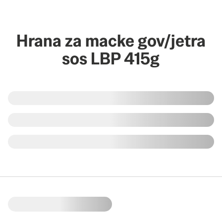
Hrana za macke gov/jetra
sos LBP 415g