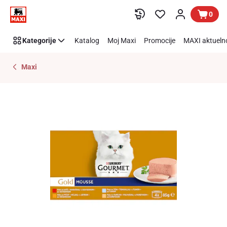
Preskoči link
0
Kategorije
Katalog
Moj Maxi
Promocije
MAXI aktueln
Maxi