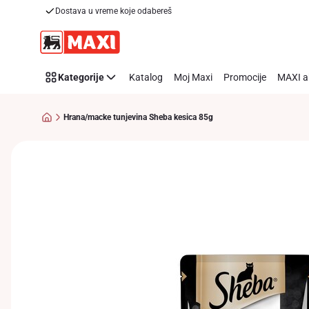
Dostava u vreme koje odabereš
Preskoči link
Kategorije
Katalog
Moj Maxi
Promocije
MAXI a
Hrana/macke tunjevina Sheba kesica 85g