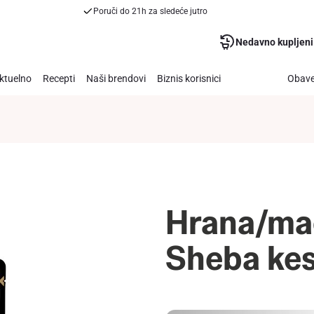
Poruči do 21h za sledeće jutro
Nedavno kupljeni
ktuelno
Recepti
Naši brendovi
Biznis korisnici
Obave
Hrana/mac
Sheba kes