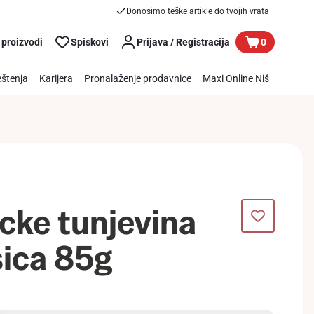
Donosimo teške artikle do tvojih vrata
 proizvodi
Spiskovi
Prijava / Registracija
0
štenja
Karijera
Pronalaženje prodavnice
Maxi Online Niš
ke tunjevina
ica 85g