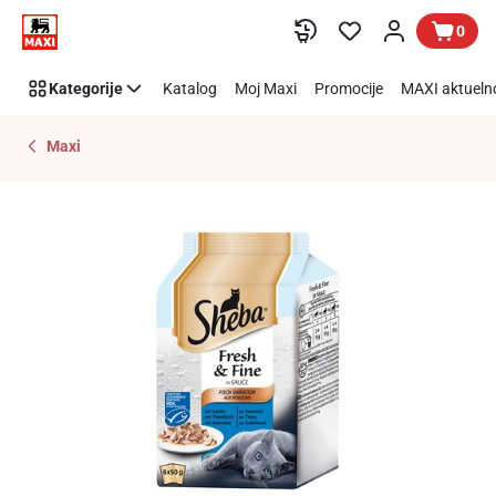
Preskoči link
0
Kategorije
Katalog
Moj Maxi
Promocije
MAXI aktueln
Maxi