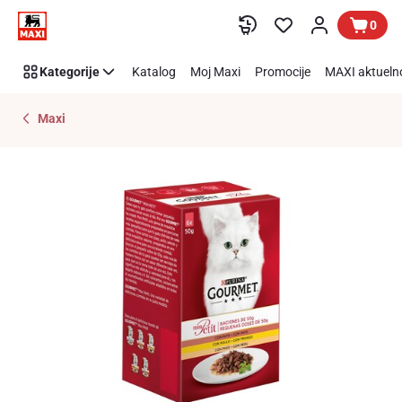
Preskoči link
0
Kategorije
Katalog
Moj Maxi
Promocije
MAXI aktueln
Maxi