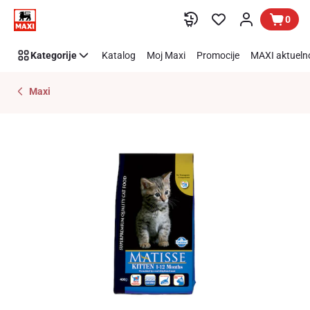
Preskoči link
0
Kategorije
Katalog
Moj Maxi
Promocije
MAXI aktueln
Maxi