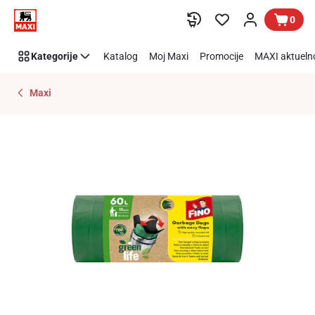
Preskoči link
0
Kategorije
Katalog
Moj Maxi
Promocije
MAXI aktueln
Maxi