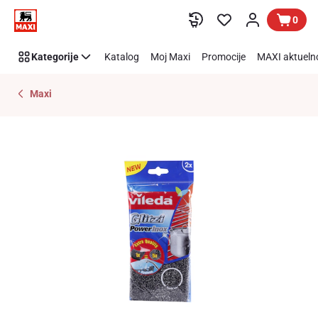
Preskoči link
0
Kategorije
Katalog
Moj Maxi
Promocije
MAXI aktueln
Maxi