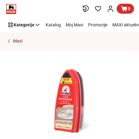
Preskoči link
0
Kategorije
Katalog
Moj Maxi
Promocije
MAXI aktueln
Maxi