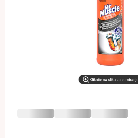
Kliknite na sliku za zumiranj