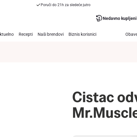
Poruči do 21h za sledeće jutro
Nedavno kupljeni
ktuelno
Recepti
Naši brendovi
Biznis korisnici
Obave
Cistac od
Mr.Muscl