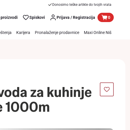
Donosimo teške artikle do tvojih vrata
 proizvodi
Spiskovi
Prijava / Registracija
0
štenja
Karijera
Pronalaženje prodavnice
Maxi Online Niš
voda za kuhinje
e 1000m