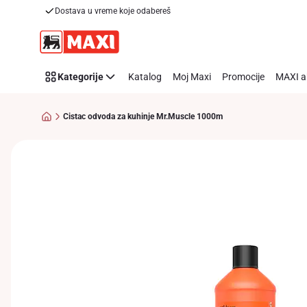
Dostava u vreme koje odabereš
Preskoči link
Kategorije
Katalog
Moj Maxi
Promocije
MAXI a
Cistac odvoda za kuhinje Mr.Muscle 1000m