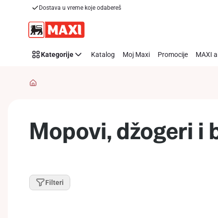
Dostava u vreme koje odabereš
Preskoči link
Kategorije
Katalog
Moj Maxi
Promocije
MAXI a
Mopovi, džogeri i 
Filteri