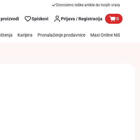
Donosimo teške artikle do tvojih vrata
 proizvodi
Spiskovi
Prijava / Registracija
0
štenja
Karijera
Pronalaženje prodavnice
Maxi Online Niš