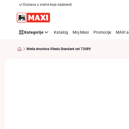
Dostava u vreme koje odabereš
Preskoči link
Kategorije
Katalog
Moj Maxi
Promocije
MAXI a
Metla dvorisna Vileda Standard set 73089