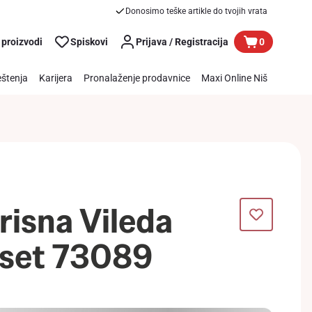
Donosimo teške artikle do tvojih vrata
 proizvodi
Spiskovi
Prijava / Registracija
0
štenja
Karijera
Pronalaženje prodavnice
Maxi Online Niš
risna Vileda
 set 73089