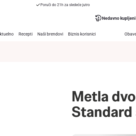
Poruči do 21h za sledeće jutro
Nedavno kupljeni
ktuelno
Recepti
Naši brendovi
Biznis korisnici
Obave
Metla dvo
Standard