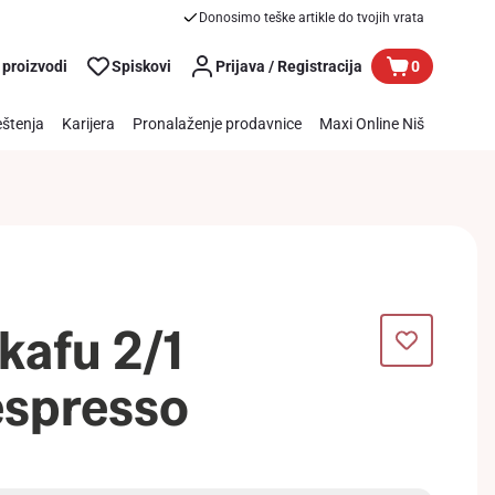
Donosimo teške artikle do tvojih vrata
 proizvodi
Spiskovi
Prijava / Registracija
0
štenja
Karijera
Pronalaženje prodavnice
Maxi Online Niš
 kafu 2/1
espresso