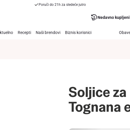
Poruči do 21h za sledeće jutro
Nedavno kupljeni
ktuelno
Recepti
Naši brendovi
Biznis korisnici
Obave
Soljice za
Tognana 