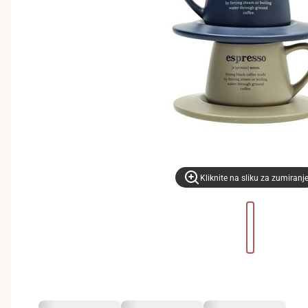
Kliknite na sliku za zumiranj