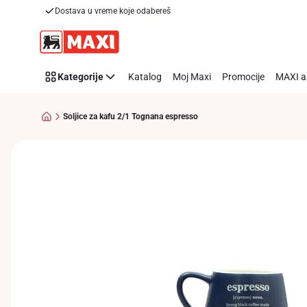
Dostava u vreme koje odabereš
Preskoči link
Kategorije
Katalog
Moj Maxi
Promocije
MAXI a
Soljice za kafu 2/1 Tognana espresso