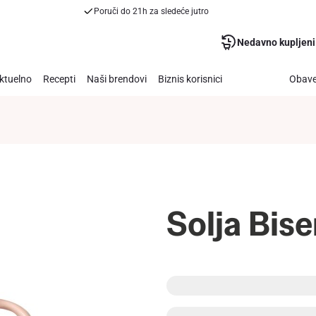
Poruči do 21h za sledeće jutro
Nedavno kupljeni
ktuelno
Recepti
Naši brendovi
Biznis korisnici
Obave
Solja Bis