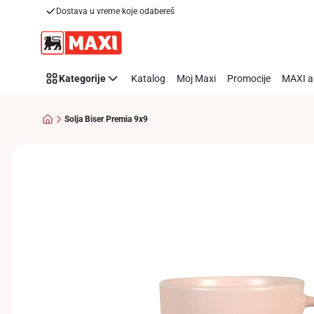
Dostava u vreme koje odabereš
Preskoči link
Kategorije
Katalog
Moj Maxi
Promocije
MAXI a
Solja Biser Premia 9x9