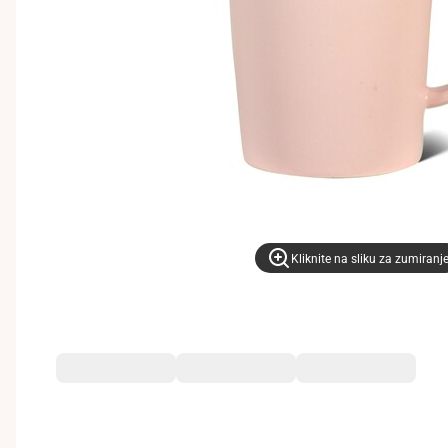
Kliknite na sliku za zumiranj