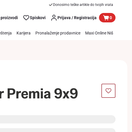
Donosimo teške artikle do tvojih vrata
 proizvodi
Spiskovi
Prijava / Registracija
0
štenja
Karijera
Pronalaženje prodavnice
Maxi Online Niš
er Premia 9x9