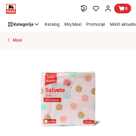
Preskoči link
0
Kategorije
Katalog
Moj Maxi
Promocije
MAXI aktueln
Maxi