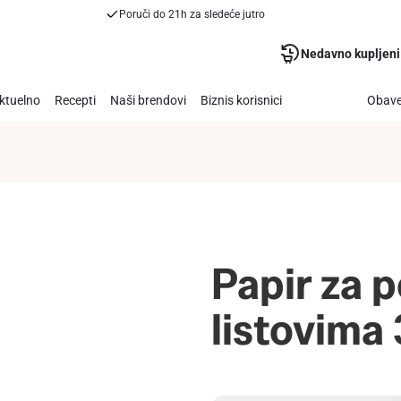
Poruči do 21h za sledeće jutro
Nedavno kupljeni
ktuelno
Recepti
Naši brendovi
Biznis korisnici
Obave
Papir za 
listovima