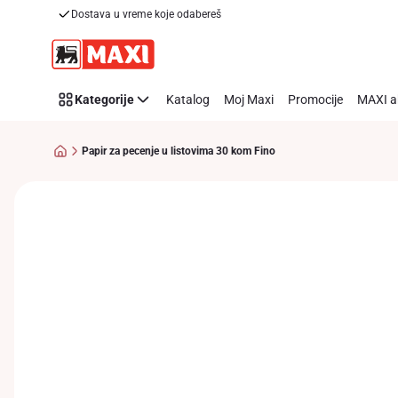
Dostava u vreme koje odabereš
Preskoči link
Kategorije
Katalog
Moj Maxi
Promocije
MAXI a
Papir za pecenje u listovima 30 kom Fino