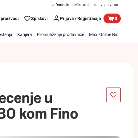
Donosimo teške artikle do tvojih vrata
 proizvodi
Spiskovi
Prijava / Registracija
0
štenja
Karijera
Pronalaženje prodavnice
Maxi Online Niš
pecenje u
 30 kom Fino