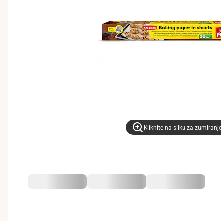
Kliknite na sliku za zumiranj