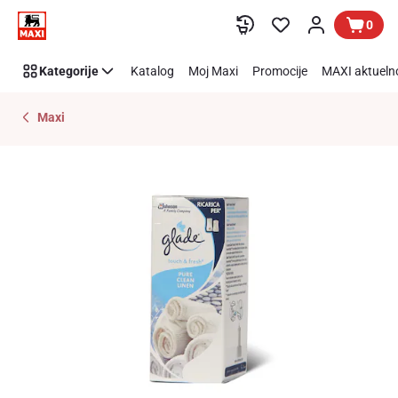
Preskoči link
0
Kategorije
Katalog
Moj Maxi
Promocije
MAXI aktueln
Maxi