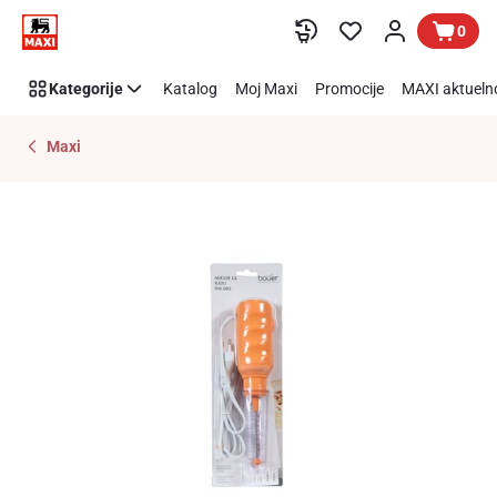
Preskoči link
0
Kategorije
Katalog
Moj Maxi
Promocije
MAXI aktueln
Maxi