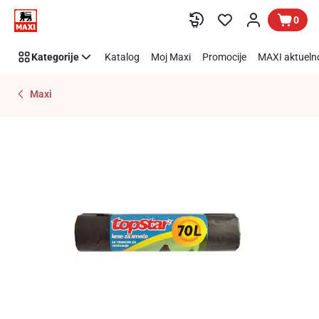
Preskoči link
0
Kategorije
Katalog
Moj Maxi
Promocije
MAXI aktueln
Maxi