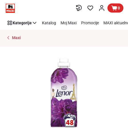
Preskoči link
0
Kategorije
Katalog
Moj Maxi
Promocije
MAXI aktueln
Maxi