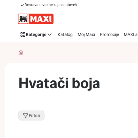
Dostava u vreme koje odabereš
Preskoči link
Kategorije
Katalog
Moj Maxi
Promocije
MAXI a
Hvatači boja
Filteri