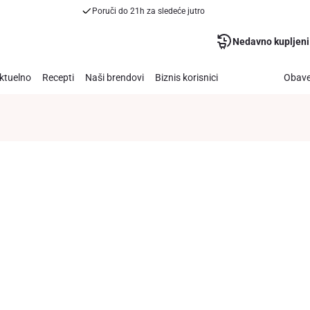
Poruči do 21h za sledeće jutro
Nedavno kupljeni
ktuelno
Recepti
Naši brendovi
Biznis korisnici
Obave