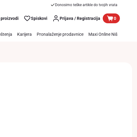
Donosimo teške artikle do tvojih vrata
 proizvodi
Spiskovi
Prijava / Registracija
0
štenja
Karijera
Pronalaženje prodavnice
Maxi Online Niš