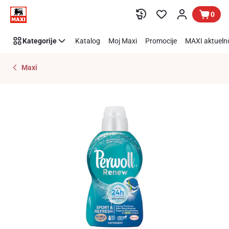
Preskoči link
0
Kategorije
Katalog
Moj Maxi
Promocije
MAXI aktueln
Maxi