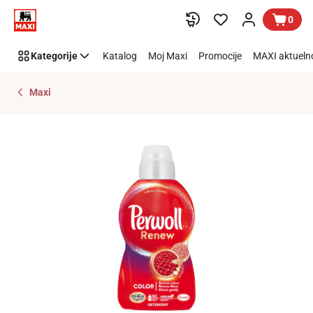
Preskoči link
0
Kategorije
Katalog
Moj Maxi
Promocije
MAXI aktueln
Maxi