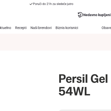
Poruči do 21h za sledeće jutro
Nedavno kupljeni
ktuelno
Recepti
Naši brendovi
Biznis korisnici
Obave
Persil Gel
54WL