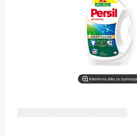
Kliknite na sliku za zumiranj