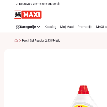
Dostava u vreme koje odabereš
Preskoči link
Kategorije
Katalog
Moj Maxi
Promocije
MAXI a
Persil Gel Regular 2,43l 54WL