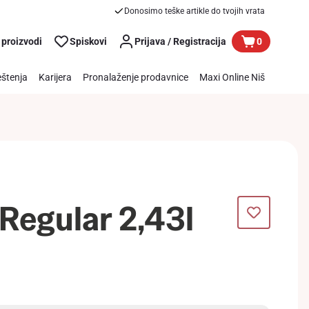
Donosimo teške artikle do tvojih vrata
 proizvodi
Spiskovi
Prijava / Registracija
0
štenja
Karijera
Pronalaženje prodavnice
Maxi Online Niš
 Regular 2,43l