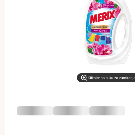
Kliknite na sliku za zumiranj