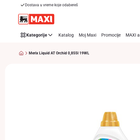
Dostava u vreme koje odabereš
Preskoči link
Kategorije
Katalog
Moj Maxi
Promocije
MAXI a
Merix Liquid AT Orchid 0,855l 19WL