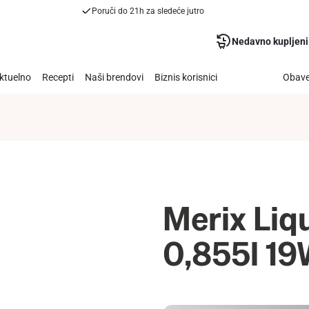
Poruči do 21h za sledeće jutro
Nedavno kupljeni
ktuelno
Recepti
Naši brendovi
Biznis korisnici
Obave
Merix Liq
0,855l 1