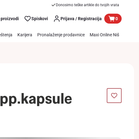
Donosimo teške artikle do tvojih vrata
 proizvodi
Spiskovi
Prijava / Registracija
0
štenja
Karijera
Pronalaženje prodavnice
Maxi Online Niš
pp.kapsule