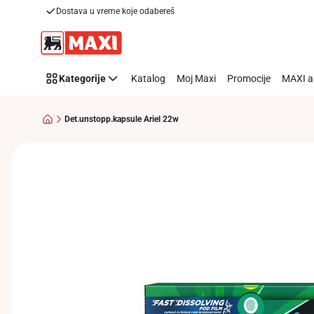
Dostava u vreme koje odabereš
Preskoči link
Kategorije
Katalog
Moj Maxi
Promocije
MAXI a
Det.unstopp.kapsule Ariel 22w