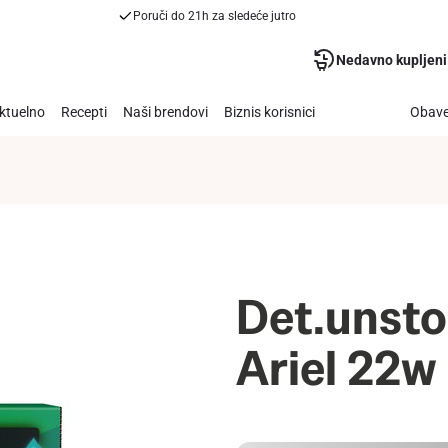
Poruči do 21h za sledeće jutro
Nedavno kupljeni
ktuelno
Recepti
Naši brendovi
Biznis korisnici
Obave
Det.unsto
Ariel 22w