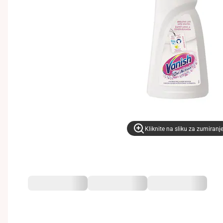
Kliknite na sliku za zumiranj