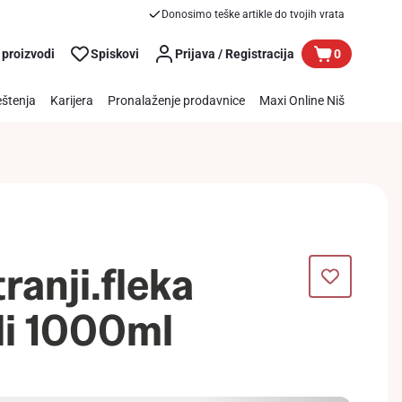
Donosimo teške artikle do tvojih vrata
 proizvodi
Spiskovi
Prijava / Registracija
0
štenja
Karijera
Pronalaženje prodavnice
Maxi Online Niš
ranji.fleka
li 1000ml