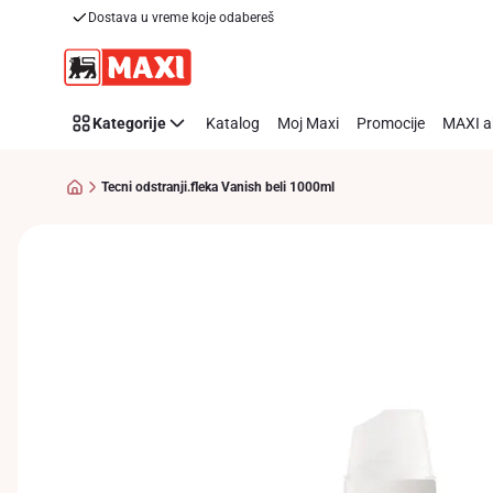
Dostava u vreme koje odabereš
Preskoči link
Kategorije
Katalog
Moj Maxi
Promocije
MAXI a
Tecni odstranji.fleka Vanish beli 1000ml