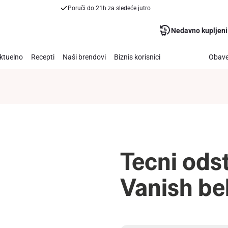
Poruči do 21h za sledeće jutro
Nedavno kupljeni
ktuelno
Recepti
Naši brendovi
Biznis korisnici
Obave
Tecni odst
Vanish be