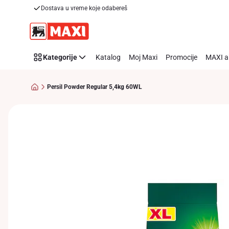
Dostava u vreme koje odabereš
Preskoči link
Kategorije
Katalog
Moj Maxi
Promocije
MAXI a
Persil Powder Regular 5,4kg 60WL