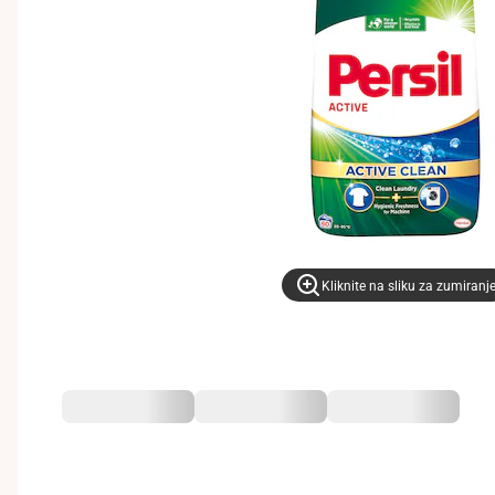
Kliknite na sliku za zumiranj