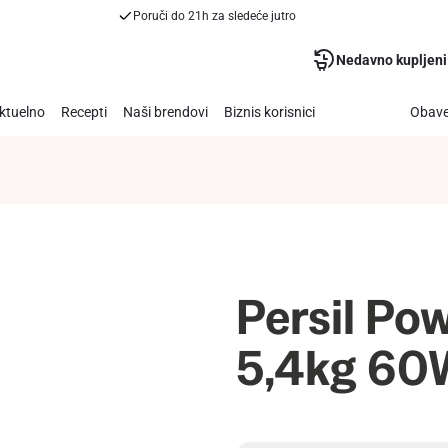
Poruči do 21h za sledeće jutro
Nedavno kupljeni
ktuelno
Recepti
Naši brendovi
Biznis korisnici
Obave
Persil Po
5,4kg 60