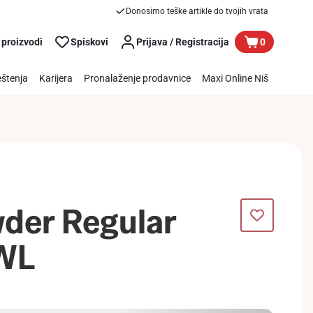
Donosimo teške artikle do tvojih vrata
 proizvodi
Spiskovi
Prijava / Registracija
0
štenja
Karijera
Pronalaženje prodavnice
Maxi Online Niš
wder Regular
WL