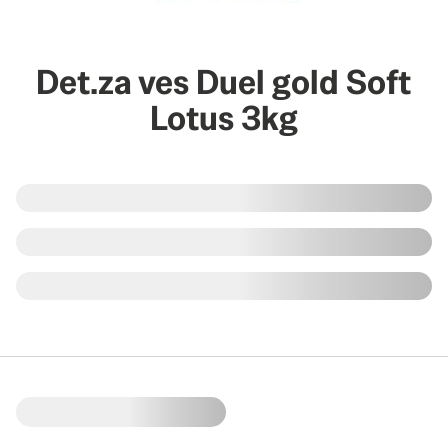
Det.za ves Duel gold Soft
Lotus 3kg