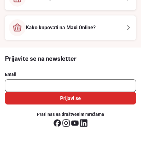
Kako kupovati na Maxi Online?
Prijavite se na newsletter
Email
Prijavi se
Prati nas na društvenim mrežama