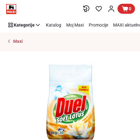
Preskoči link
0
Kategorije
Katalog
Moj Maxi
Promocije
MAXI aktueln
Maxi