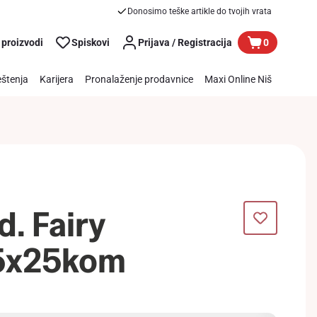
Donosimo teške artikle do tvojih vrata
 proizvodi
Spiskovi
Prijava / Registracija
0
štenja
Karijera
Pronalaženje prodavnice
Maxi Online Niš
d. Fairy
5x25kom