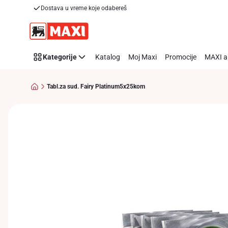
Dostava u vreme koje odabereš
Preskoči link
Kategorije
Katalog
Moj Maxi
Promocije
MAXI a
Tabl.za sud. Fairy Platinum5x25kom