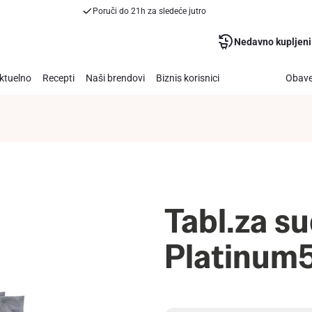
Poruči do 21h za sledeće jutro
Nedavno kupljeni
ktuelno
Recepti
Naši brendovi
Biznis korisnici
Obave
Tabl.za su
Platinum