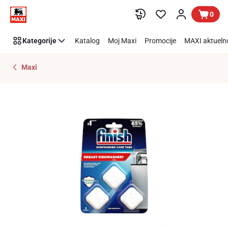
Preskoči link
0
Kategorije
Katalog
Moj Maxi
Promocije
MAXI aktueln
Maxi