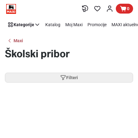
Preskoči link
0
Kategorije
Katalog
Moj Maxi
Promocije
MAXI aktueln
Maxi
Školski pribor
Filteri