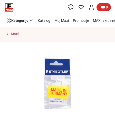
Preskoči link
0
Kategorije
Katalog
Moj Maxi
Promocije
MAXI aktueln
Maxi