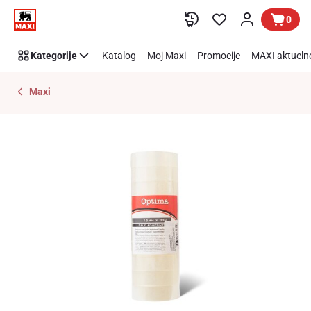
Preskoči link
0
Kategorije
Katalog
Moj Maxi
Promocije
MAXI aktueln
Maxi