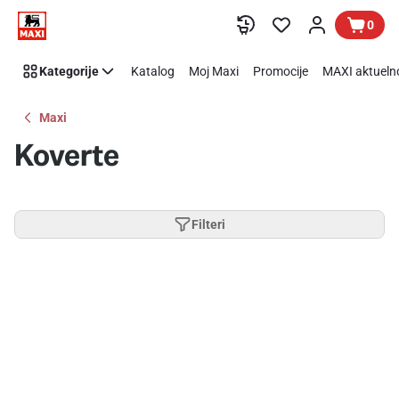
Preskoči link
0
Kategorije
Katalog
Moj Maxi
Promocije
MAXI aktueln
Maxi
Koverte
Filteri