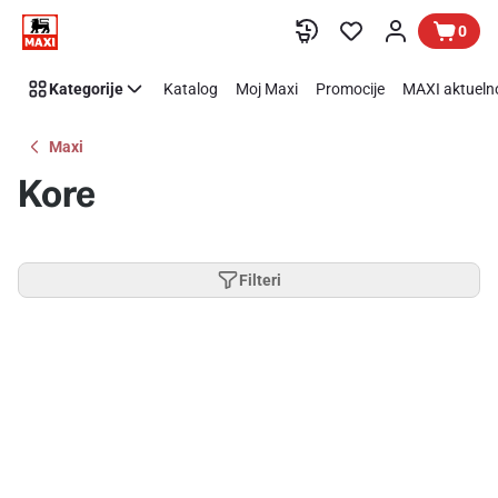
Preskoči link
0
Kategorije
Katalog
Moj Maxi
Promocije
MAXI aktueln
Maxi
Kore
Filteri