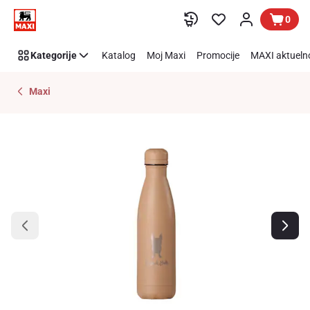
Preskoči link
0
Kategorije
Katalog
Moj Maxi
Promocije
MAXI aktueln
Maxi