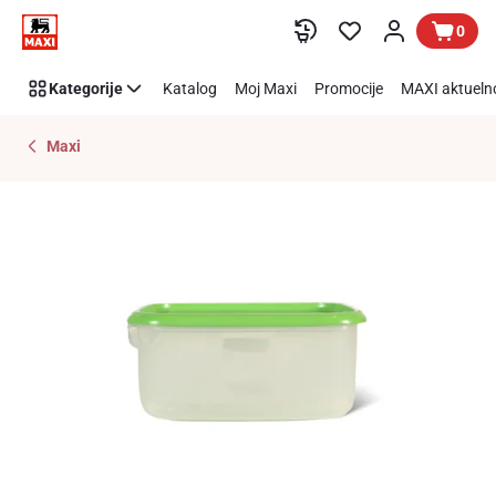
Preskoči link
0
Kategorije
Katalog
Moj Maxi
Promocije
MAXI aktueln
Maxi