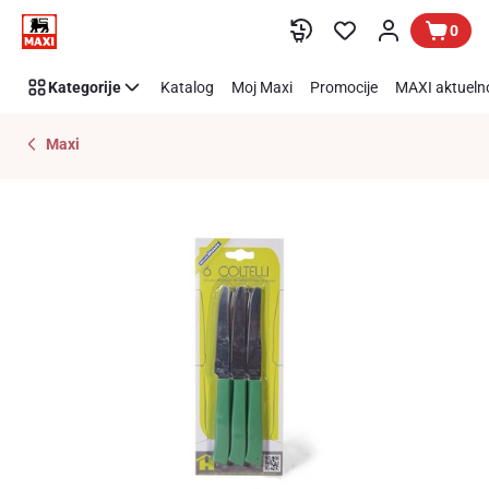
Preskoči link
0
Kategorije
Katalog
Moj Maxi
Promocije
MAXI aktueln
Maxi