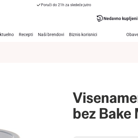
Poruči do 21h za sledeće jutro
Nedavno kupljeni
ktuelno
Recepti
Naši brendovi
Biznis korisnici
Obave
Visename
bez Bake 