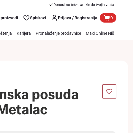
Donosimo teške artikle do tvojih vrata
 proizvodi
Spiskovi
Prijava / Registracija
0
štenja
Karijera
Pronalaženje prodavnice
Maxi Online Niš
nska posuda
Metalac