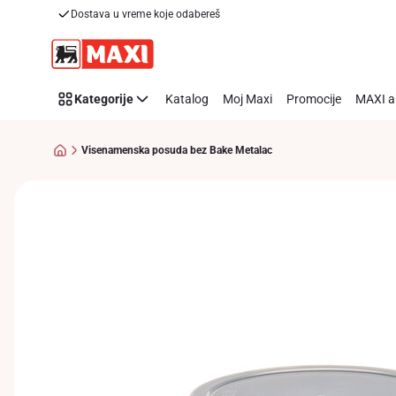
Dostava u vreme koje odabereš
Preskoči link
Kategorije
Katalog
Moj Maxi
Promocije
MAXI a
Visenamenska posuda bez Bake Metalac