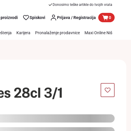
Donosimo teške artikle do tvojih vrata
 proizvodi
Spiskovi
Prijava / Registracija
0
štenja
Karijera
Pronalaženje prodavnice
Maxi Online Niš
es 28cl 3/1