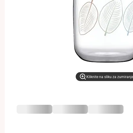
Kliknite na sliku za zumiranj