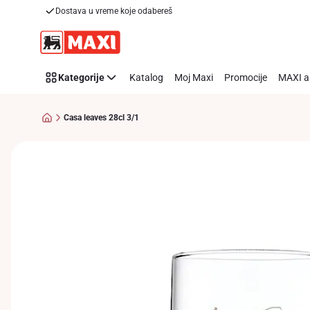
Dostava u vreme koje odabereš
Preskoči link
Kategorije
Katalog
Moj Maxi
Promocije
MAXI a
Casa leaves 28cl 3/1