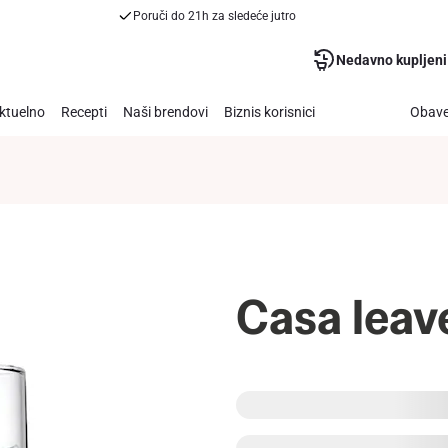
Poruči do 21h za sledeće jutro
Nedavno kupljeni
ktuelno
Recepti
Naši brendovi
Biznis korisnici
Obave
Casa leav