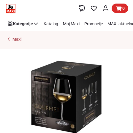
Preskoči link
0
Kategorije
Katalog
Moj Maxi
Promocije
MAXI aktueln
Maxi