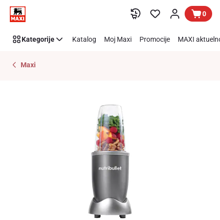
Preskoči link
0
Kategorije
Katalog
Moj Maxi
Promocije
MAXI aktueln
Maxi