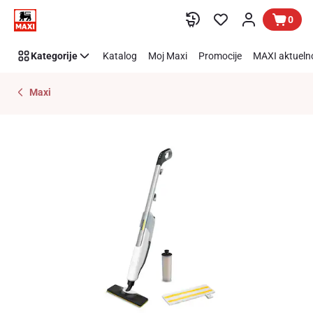
Preskoči link
0
Kategorije
Katalog
Moj Maxi
Promocije
MAXI aktueln
Maxi